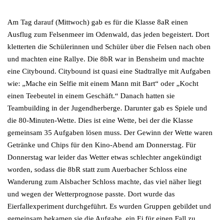
Am Tag darauf (Mittwoch) gab es für die Klasse 8aR einen
Ausflug zum Felsenmeer im Odenwald, das jeden begeistert. Dort
kletterten die Schülerinnen und Schüler über die Felsen nach oben
und machten eine Rallye. Die 8bR war in Bensheim und machte
eine Citybound. Citybound ist quasi eine Stadtrallye mit Aufgaben
wie: „Mache ein Selfie mit einem Mann mit Bart“ oder „Kocht
einen Teebeutel in einem Geschäft.“ Danach hatten sie
Teambuilding in der Jugendherberge. Darunter gab es Spiele und
die 80-Minuten-Wette. Dies ist eine Wette, bei der die Klasse
gemeinsam 35 Aufgaben lösen muss. Der Gewinn der Wette waren
Getränke und Chips für den Kino-Abend am Donnerstag. Für
Donnerstag war leider das Wetter etwas schlechter angekündigt
worden, sodass die 8bR statt zum Auerbacher Schloss eine
Wanderung zum Alsbacher Schloss machte, das viel näher liegt
und wegen der Wetterprognose passte. Dort wurde das
Eierfallexperiment durchgeführt. Es wurden Gruppen gebildet und
gemeinsam bekamen sie die Aufgabe, ein Ei für einen Fall zu