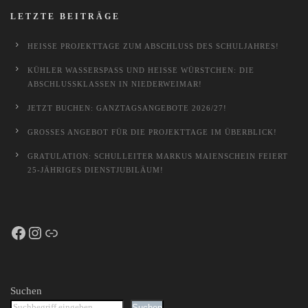
LETZTE BEITRÄGE
HEISSE PROJEKTTAGE ZUM ABSCHLUSS DES SCHULJAHRES!
KÜHLER WASSERSPASS UND HEISSE WÜRSTCHEN: DIE AB
SCHLUSSKLASSEN IN NIEDERWEIMAR!
JETZT BUCHEN: GANZTAGSANGEBOTE 2026/27!
GROSSES ANGEBOT FÜR DIE PROJEKTTAGE IM ÜBERBLICK!
GRATULATION: SCHULLEITER MARKUS MAIENSCHEIN FEIERT
25-JÄHRIGES DIENSTJUBILÄUM!
Facebook
Instagram
Schulportal Hessen
Suchen
Suchen