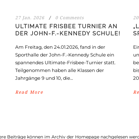
27 Jan. 2026
/
0 Comments
20
ULTIMATE FRISBEE TURNIER AN
„
DER JOHN-F.-KENNEDY SCHULE!
S
Am Freitag, den 24.01.2026, fand in der
Ei
Sporthalle der John-F.-Kennedy Schule ein
un
spannendes Ultimate-Frisbee-Turnier statt.
be
Teilgenommen haben alle Klassen der
bi
Jahrgänge 9 und 10, die...
20
Read More
R
ere Beiträge können im Archiv der Homepage nachgelesen wer