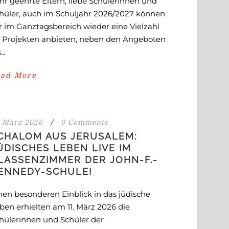
hr geehrte Eltern, liebe Schülerinnen und
hüler, auch im Schuljahr 2026/2027 können
r im Ganztagsbereich wieder eine Vielzahl
 Projekten anbieten, neben den Angeboten
...
ead More
 März 2026
/
0 Comments
CHALOM AUS JERUSALEM:
ÜDISCHES LEBEN LIVE IM
LASSENZIMMER DER JOHN-F.-
ENNEDY-SCHULE!
nen besonderen Einblick in das jüdische
ben erhielten am 11. März 2026 die
hülerinnen und Schüler der