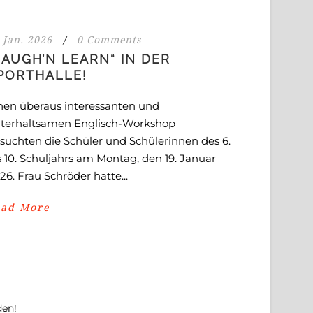
 Jan. 2026
/
0 Comments
LAUGH’N LEARN“ IN DER
PORTHALLE!
nen überaus interessanten und
terhaltsamen Englisch-Workshop
suchten die Schüler und Schülerinnen des 6.
s 10. Schuljahrs am Montag, den 19. Januar
26. Frau Schröder hatte...
ead More
den!