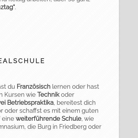
ztag“
.
EALSCHULE
nst du
Französisch
lernen oder hast
in Kursen wie
Technik
oder
ei Betriebspraktika
, bereitest dich
r oder schaffst es mit einem guten
f eine
weiterführende Schule
, wie
ymnasium, die Burg in Friedberg oder