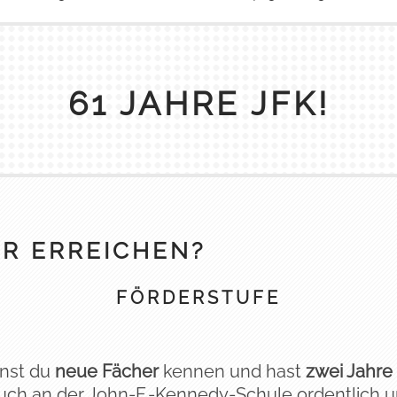
61 JAHRE JFK!
R ERREICHEN?
FÖRDERSTUFE
ernst du
neue Fächer
kennen und hast
zwei Jahre 
ch an der John-F.-Kennedy-Schule ordentlich und