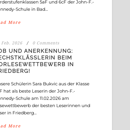
rderstufenklassen 5aF und 6cF der John-F.-
nnedy-Schule in Bad...
ead More
 Feb. 2026
/
0 Comments
OB UND ANERKENNUNG:
ECHSTKLÄSSLERIN BEIM
ORLESEWETTBEWERB IN
RIEDBERG!
sere Schülerin Sara Bukvic aus der Klasse
F hat als beste Leserin der John-F.-
nnedy-Schule am 11.02.2026 am
sewettbewerb der besten Leserinnen und
ser in Friedberg...
ead More