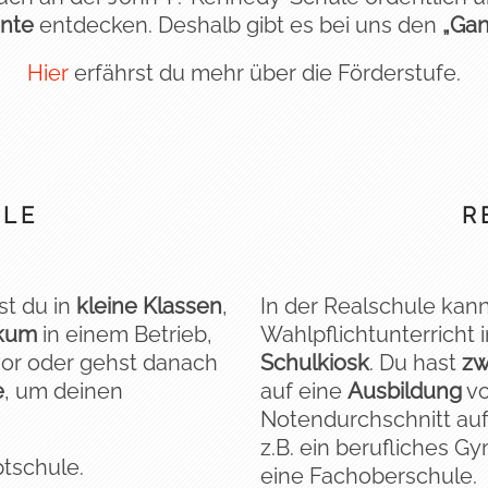
ente
entdecken. Deshalb gibt es bei uns den
„Gan
Hier
erfährst du mehr über die Förderstufe.
LE
R
st du in
kleine Klassen
,
In der Realschule kan
ikum
in einem Betrieb,
Wahlpflichtunterricht 
or oder gehst danach
Schulkiosk
. Du hast
zw
e
, um deinen
auf eine
Ausbildung
vo
Notendurchschnitt au
z.B. ein berufliches G
ptschule.
eine Fachoberschule.