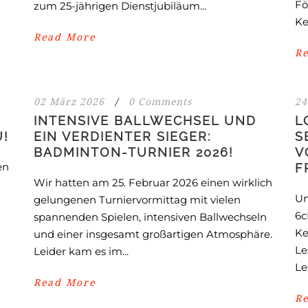
Fö
zum 25-jährigen Dienstjubiläum...
Ke
Read More
R
02 März 2026
/
0 Comments
24
INTENSIVE BALLWECHSEL UND
L
U!
EIN VERDIENTER SIEGER:
S
BADMINTON-TURNIER 2026!
V
en
F
Wir hatten am 25. Februar 2026 einen wirklich
Un
gelungenen Turniervormittag mit vielen
6c
spannenden Spielen, intensiven Ballwechseln
Ke
und einer insgesamt großartigen Atmosphäre.
Le
Leider kam es im...
Le
Read More
R