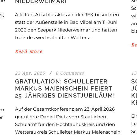
he
Se
EDERWEIMAR!
Sc
Alle fünf Abschlussklassen der JFK besuchten
FK
wi
statt der Außenstelle in Bad Vilbel am 11. Juni
an
2026 den Seepark Niederweimar und hatten
bis
trotz des wechselhaften Wetters...
R
Read More
23 Apr. 2026
/
0 Comments
15
GRATULATION: SCHULLEITER
S
MARKUS MAIENSCHEIN FEIERT
J
25-JÄHRIGES DIENSTJUBILÄUM!
K
K
Auf der Gesamtkonferenz am 23. April 2026
em
Ei
gratulierte Daniel Dietz vom Staatlichen
er
Le
Schulamt für den Hochtaunuskreis und den
Sc
Wetteraukreis Schulleiter Markus Maienschein