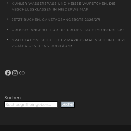
KÜHLER WASSERSPASS UND HEISSE WÜRSTCHEN: DIE AB
SCHLUSSKLASSEN IN NIEDERWEIMAR!
JETZT BUCHEN: GANZTAGSANGEBOTE 2026/27!
GROSSES ANGEBOT FÜR DIE PROJEKTTAGE IM ÜBERBLICK!
GRATULATION: SCHULLEITER MARKUS MAIENSCHEIN FEIERT
25-JÄHRIGES DIENSTJUBILÄUM!
Facebook
Instagram
Schulportal Hessen
Suchen
Suchen