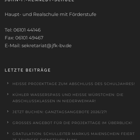
JOHN-F.-KENNEDY-SCHULE
Haupt- und Realschule mit Förderstufe
Tel: 06101 44146
Fax: 06101 49467
E-Mail: sekretariat@jfk-bv.de
LETZTE BEITRÄGE
HEISSE PROJEKTTAGE ZUM ABSCHLUSS DES SCHULJAHRES!
KÜHLER WASSERSPASS UND HEISSE WÜRSTCHEN: DIE AB
SCHLUSSKLASSEN IN NIEDERWEIMAR!
JETZT BUCHEN: GANZTAGSANGEBOTE 2026/27!
GROSSES ANGEBOT FÜR DIE PROJEKTTAGE IM ÜBERBLICK!
GRATULATION: SCHULLEITER MARKUS MAIENSCHEIN FEIERT