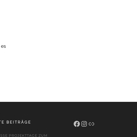
 es
Facebook
Instagram
Schulportal Hessen
TE BEITRÄGE
ISSE PROJEKTTAGE ZUM A