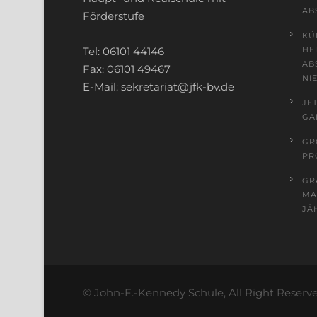
BS
Förderstufe
KÜ
Tel: 06101 44146
EI
SC
Fax: 06101 49467
ED
E-Mail: sekretariat@jfk-bv.de
JE
GA
GR
RO
GR
MA
JÄ
© John-F.-Kennedy Schule, All Right Reserv