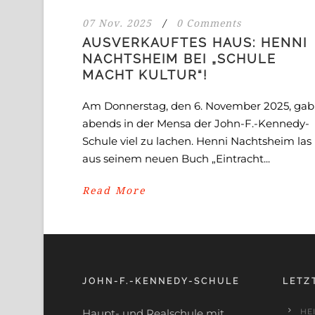
07 Nov. 2025
/
0 Comments
AUSVERKAUFTES HAUS: HENNI
NACHTSHEIM BEI „SCHULE
MACHT KULTUR“!
Am Donnerstag, den 6. November 2025, gab
abends in der Mensa der John-F.-Kennedy-
Schule viel zu lachen. Henni Nachtsheim las
aus seinem neuen Buch „Eintracht...
Read More
JOHN-F.-KENNEDY-SCHULE
LETZ
Haupt- und Realschule mit
HE