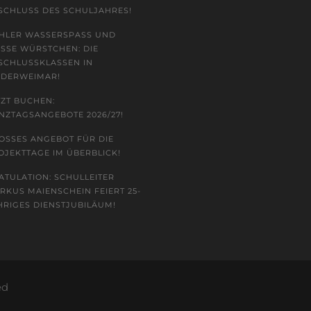
CHLUSS DES SCHULJAHRES!
HLER WASSERSPASS UND H
SSE WÜRSTCHEN: DIE AB
HLUSSKLASSEN IN NI
ERWEIMAR!
TZT BUCHEN:
NZTAGSANGEBOTE 2026/27!
OSSES ANGEBOT FÜR DIE P
JEKTTAGE IM ÜBERBLICK!
ATULATION: SCHULLEITER
RKUS MAIENSCHEIN FEIERT 25-
HRIGES DIENSTJUBILÄUM!
ed