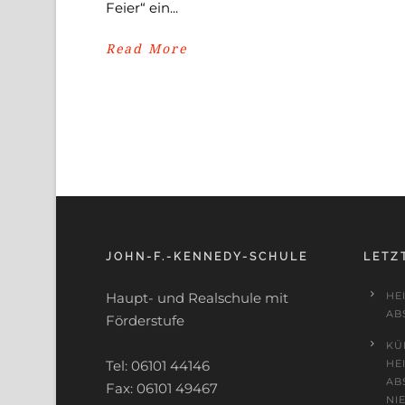
Feier“ ein...
Read More
JOHN-F.-KENNEDY-SCHULE
LETZ
Haupt- und Realschule mit
HE
BS
Förderstufe
KÜ
Tel: 06101 44146
EI
SC
Fax: 06101 49467
ED