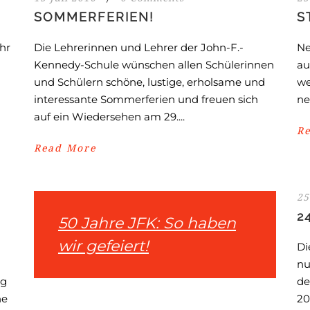
SOMMERFERIEN!
S
ahr
Die Lehrerinnen und Lehrer der John-F.-
Ne
Kennedy-Schule wünschen allen Schülerinnen
au
und Schülern schöne, lustige, erholsame und
we
interessante Sommerferien und freuen sich
ne
auf ein Wiedersehen am 29....
R
Read More
25
2
50 Jahre JFK: So haben
wir gefeiert!
Di
nu
ag
de
he
20