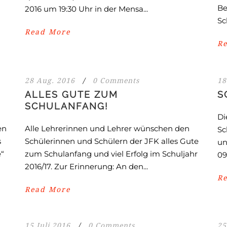
Be
2016 um 19:30 Uhr in der Mensa...
Sc
Read More
R
28 Aug. 2016
/
0 Comments
18
ALLES GUTE ZUM
S
SCHULANFANG!
Di
en
Alle Lehrerinnen und Lehrer wünschen den
Sc
s
Schülerinnen und Schülern der JFK alles Gute
un
e“
zum Schulanfang und viel Erfolg im Schuljahr
09
2016/17. Zur Erinnerung: An den...
R
Read More
15 Juli 2016
/
0 Comments
25