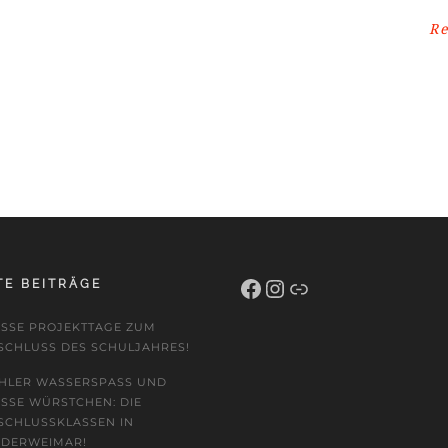
R
Facebook
Instagram
Schulportal Hessen
TE BEITRÄGE
ISSE PROJEKTTAGE ZUM A
CHLUSS DES SCHULJAHRES!
HLER WASSERSPASS UND H
SSE WÜRSTCHEN: DIE AB
HLUSSKLASSEN IN NI
ERWEIMAR!