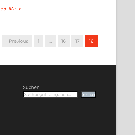
ead More
‹ Previous
1
…
16
17
18
Suchen
Suchen