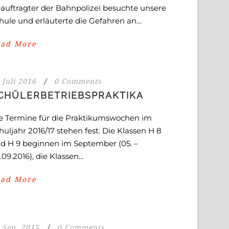
auftragter der Bahnpolizei besuchte unsere
hule und erläuterte die Gefahren an...
ead More
 Juli 2016
/
0 Comments
CHÜLERBETRIEBSPRAKTIKA
e Termine für die Praktikumswochen im
huljahr 2016/17 stehen fest. Die Klassen H 8
d H 9 beginnen im September (05. –
.09.2016), die Klassen...
ead More
 Sep. 2015
/
0 Comments