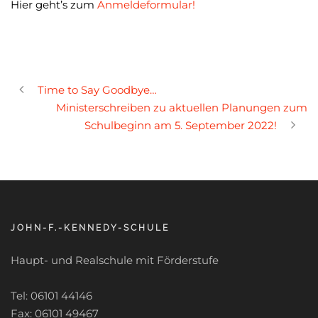
Hier geht’s zum
Anmeldeformular!
Time to Say Goodbye…
Ministerschreiben zu aktuellen Planungen zum
Schulbeginn am 5. September 2022!
JOHN-F.-KENNEDY-SCHULE
Haupt- und Realschule mit Förderstufe
Tel: 06101 44146
Fax: 06101 49467