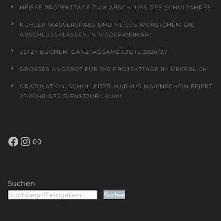
HEISSE PROJEKTTAGE ZUM ABSCHLUSS DES SCHULJAHRES!
KÜHLER WASSERSPASS UND HEISSE WÜRSTCHEN: DIE AB
SCHLUSSKLASSEN IN NIEDERWEIMAR!
JETZT BUCHEN: GANZTAGSANGEBOTE 2026/27!
GROSSES ANGEBOT FÜR DIE PROJEKTTAGE IM ÜBERBLICK!
GRATULATION: SCHULLEITER MARKUS MAIENSCHEIN FEIERT
25-JÄHRIGES DIENSTJUBILÄUM!
Facebook
Instagram
Schulportal Hessen
Suchen
Suchen