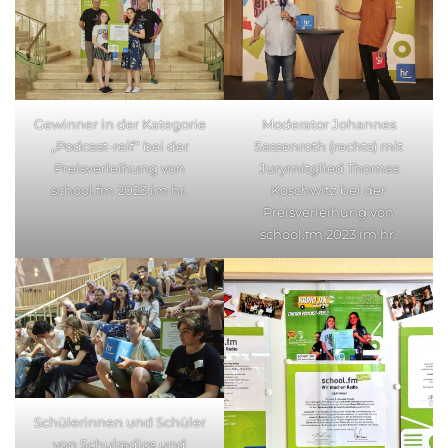
Gewinner in der Kategorie
Moderator Johannes
„Podcast-reif“ bei der
Sassenroth (rechts) mit
Preisverleihung von
Jurymitglied Thomas
school.fm 2023 im hr.
Koschwitz bei der
Preisverleihung von
school.fm 2023 im hr.
Schülerinnen und Schüler
von Schulradios und