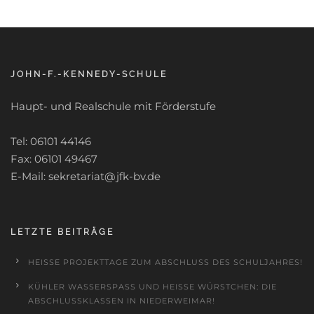
JOHN-F.-KENNEDY-SCHULE
Haupt- und Realschule mit Förderstufe
Tel: 06101 44146
Fax: 06101 49467
E-Mail: sekretariat@jfk-bv.de
LETZTE BEITRÄGE
HEISSE PROJEKTTAGE ZUM ABSCHLUSS DES SCHULJAHRES!
KÜHLER WASSERSPASS UND HEISSE WÜRSTCHEN: DIE AB
SCHLUSSKLASSEN IN NIEDERWEIMAR!