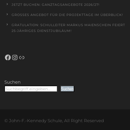
JETZT BUCHEN: GANZTAGSANGEBOTE 2026/27!
GROSSES ANGEBOT FÜR DIE PROJEKTTAGE IM ÜBERBLICK!
GRATULATION: SCHULLEITER MARKUS MAIENSCHEIN FEIERT
25-JÄHRIGES DIENSTJUBILÄUM!
Facebook
Instagram
Schulportal Hessen
Suchen
Suchen
© John-F.-Kennedy Schule, All Right Reserved