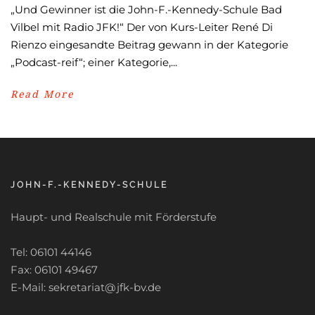
„Und Gewinner ist die John-F.-Kennedy-Schule Bad
Vilbel mit Radio JFK!“ Der von Kurs-Leiter René Di
Rienzo eingesandte Beitrag gewann in der Kategorie
„Podcast-reif“; einer Kategorie,...
Read More
JOHN-F.-KENNEDY-SCHULE
Haupt- und Realschule mit Förderstufe
Tel: 06101 44146
Fax: 06101 49467
E-Mail: sekretariat@jfk-bv.de